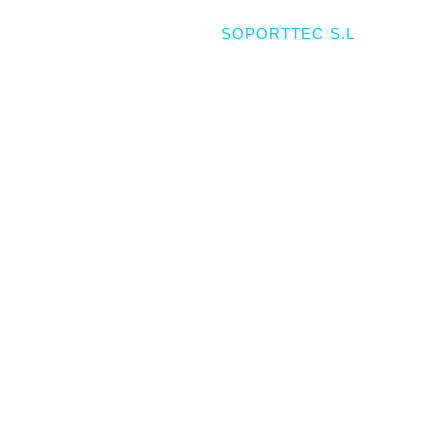
derechos reservados.
Desarrollado por
SOPORTTEC S.L
.
Subvencionado por: