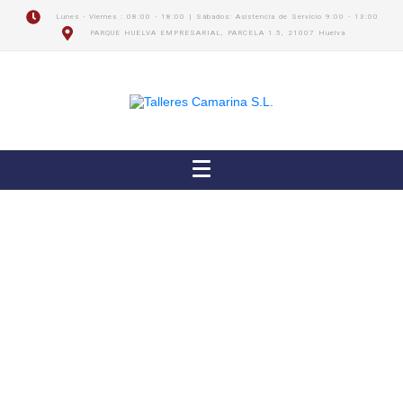
Lunes - Viernes : 08:00 - 18:00 | Sábados: Asistencia de Servicio 9:00 - 13:00
PARQUE HUELVA EMPRESARIAL, PARCELA 1.5, 21007 Huelva
PROFESIONALES A TU SERVICIO
Talleres Camarina